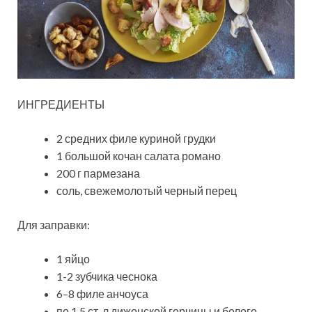
ИНГРЕДИЕНТЫ
2 средних филе куриной грудки
1 большой кочан салата романо
200 г пармезана
соль, свежемолотый черный перец
Для заправки:
1 яйцо
1-2 зубчика чеснока
6–8 филе анчоуса
по 1,5 ст. л дижонской горчицы и белого