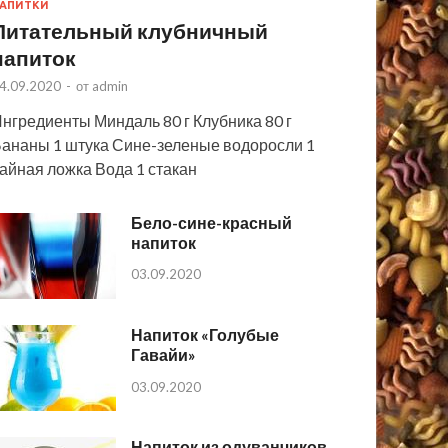
АПИТКИ
Питательный клубничный
напиток
4.09.2020
-
от
admin
нгредиенты Миндаль 80 г Клубника 80 г
ананы 1 штука Сине-зеленые водоросли 1
айная ложка Вода 1 стакан
Бело-сине-красный
напиток
03.09.2020
Напиток «Голубые
Гавайи»
03.09.2020
Напиток из одуванчиков