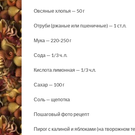
Овсяные хлопья — 50 г
Отруби (ржаные или пшеничные) — 1 ст.л.
Мука — 220-250 г
Сода — 1/3 ч. л.
Кислота лимонная — 1/3 ч.л.
Сахар — 100 г
Соль — щепотка
Пошаговый фото рецепт
Пирог с калиной и яблоками (на творожном те