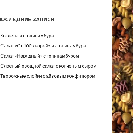
ПОСЛЕДНИЕ ЗАПИСИ
Котлеты из топинамбура
Салат «От 100 хворей» из топинамбура
Салат «Нарядный» с топинамбуром
Слоеный овощной салат с копченым сыром
Творожные слойки с айвовым конфитюром