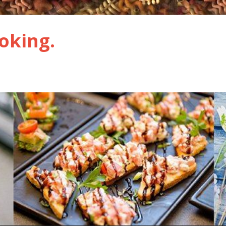
oking.