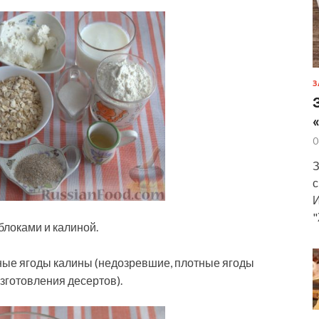
З
0
З
с
И
"
блоками и калиной.
ые ягоды калины (недозревшие, плотные ягоды
изготовления десертов).