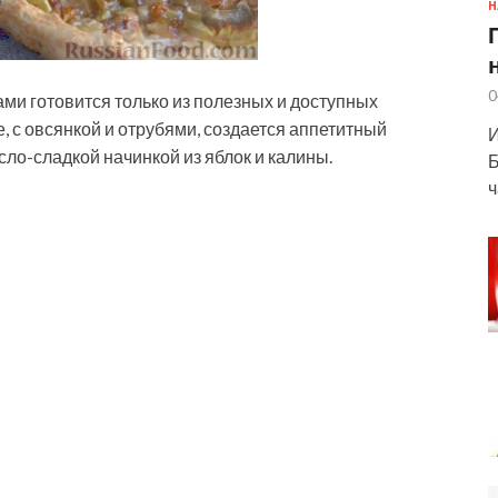
Н
0
ами готовится только из полезных и доступных
, с овсянкой и отрубями, создается аппетитный
И
исло-сладкой начинкой из яблок и калины.
Б
ч