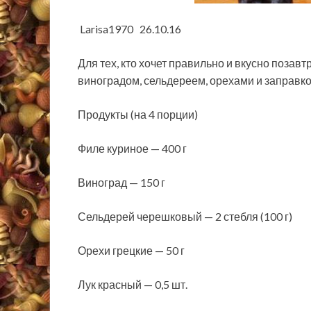
Larisa1970 26.10.16
Для тех, кто хочет правильно и вкусно позавт
виноградом, сельдереем, орехами и заправко
Продукты (на 4 порции)
Филе куриное — 400 г
Виноград — 150 г
Сельдерей черешковый — 2 стебля (100 г)
Орехи грецкие — 50 г
Лук красный — 0,5 шт.