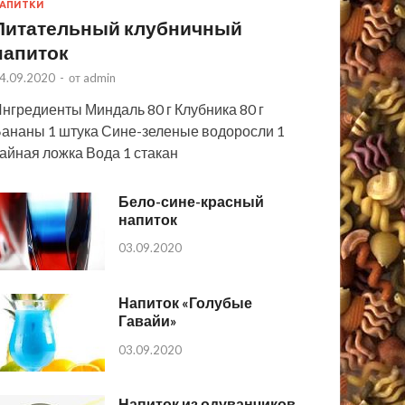
АПИТКИ
Питательный клубничный
напиток
4.09.2020
-
от
admin
нгредиенты Миндаль 80 г Клубника 80 г
ананы 1 штука Сине-зеленые водоросли 1
айная ложка Вода 1 стакан
Бело-сине-красный
напиток
03.09.2020
Напиток «Голубые
Гавайи»
03.09.2020
Напиток из одуванчиков