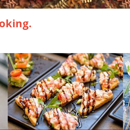
oking.