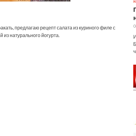
Н
0
ракать, предлагаю рецепт салата из куриного филе с
й из натурального йогурта.
И
Б
ч