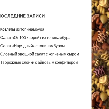
ПОСЛЕДНИЕ ЗАПИСИ
Котлеты из топинамбура
Салат «От 100 хворей» из топинамбура
Салат «Нарядный» с топинамбуром
Слоеный овощной салат с копченым сыром
Творожные слойки с айвовым конфитюром