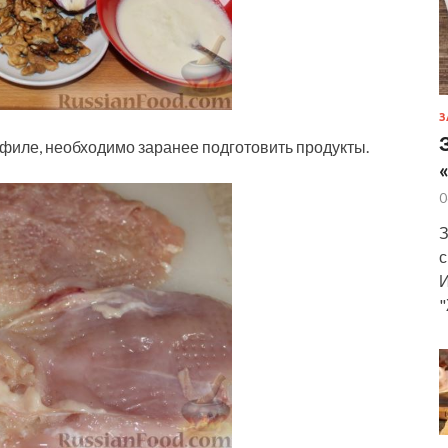
З
 филе, необходимо заранее подготовить продукты.
0
З
с
И
"