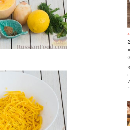
З
0
З
с
И
"