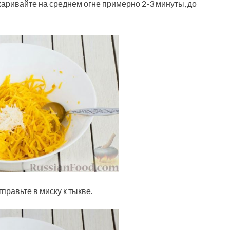
аривайте на среднем огне примерно 2-3 минуты, до
тправьте в миску к тыкве.