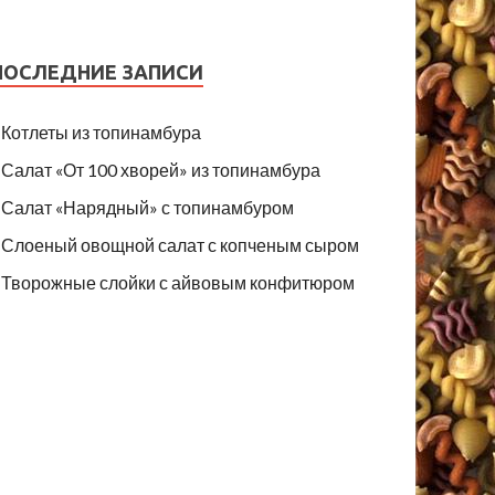
ПОСЛЕДНИЕ ЗАПИСИ
Котлеты из топинамбура
Салат «От 100 хворей» из топинамбура
Салат «Нарядный» с топинамбуром
Слоеный овощной салат с копченым сыром
Творожные слойки с айвовым конфитюром