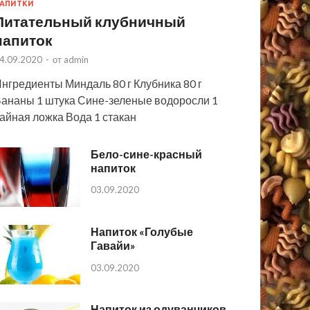
АПИТКИ
Питательный клубничный
напиток
4.09.2020
-
от
admin
нгредиенты Миндаль 80 г Клубника 80 г
ананы 1 штука Сине-зеленые водоросли 1
айная ложка Вода 1 стакан
Бело-сине-красный
напиток
03.09.2020
Напиток «Голубые
Гавайи»
03.09.2020
Напиток из одуванчиков