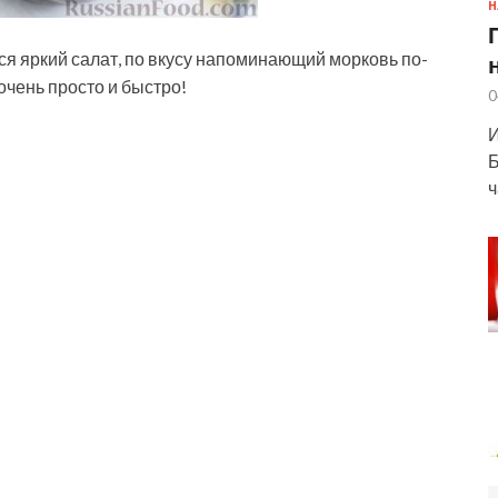
Н
ся яркий салат, по вкусу напоминающий морковь по-
очень просто и быстро!
0
И
Б
ч