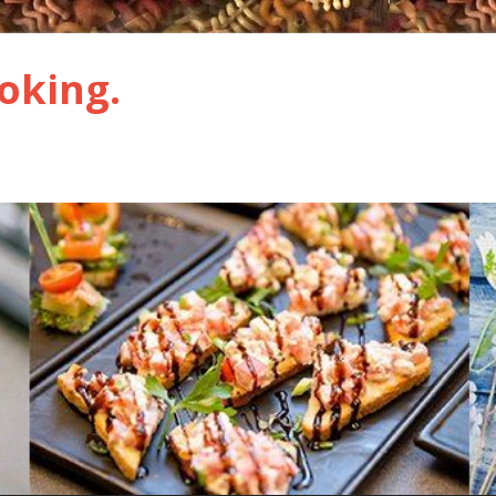
oking.