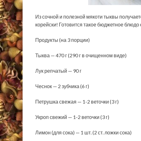
Из сочной и полезной мякоти тыквы получает
корейски! Готовится такое бюджетное блюдо 
Продукты (на 3 порции)
Тыква — 470 г (290 г в очищенном виде)
Лук репчатый — 90 г
Чеснок — 2 зубчика (6 г)
Петрушка свежая — 1-2 веточки (3 г)
Укроп свежий — 1-2 веточки (3 г)
Лимон (для сока) — 1 шт. (2 ст. ложки сока)