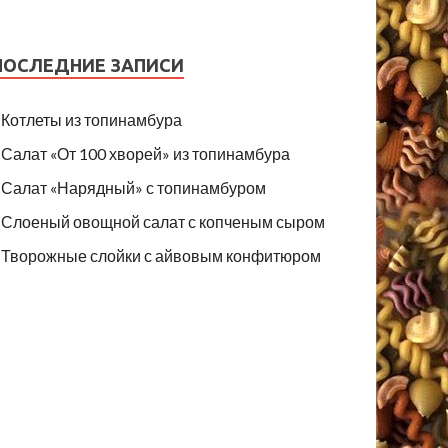
ПОСЛЕДНИЕ ЗАПИСИ
Котлеты из топинамбура
Салат «От 100 хворей» из топинамбура
Салат «Нарядный» с топинамбуром
Слоеный овощной салат с копченым сыром
Творожные слойки с айвовым конфитюром