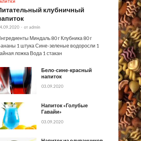
АПИТКИ
Питательный клубничный
напиток
4.09.2020
-
от
admin
нгредиенты Миндаль 80 г Клубника 80 г
ананы 1 штука Сине-зеленые водоросли 1
айная ложка Вода 1 стакан
Бело-сине-красный
напиток
03.09.2020
Напиток «Голубые
Гавайи»
03.09.2020
Напиток из одуванчиков