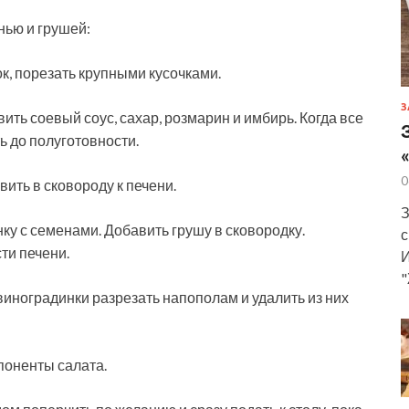
нью и грушей:
ок, порезать крупными кусочками.
З
вить соевый соус, сахар, розмарин и имбирь. Когда все
ь до полуготовности.
0
вить в сковороду к печени.
З
ку с семенами. Добавить грушу в сковородку.
с
ти печени.
И
"
виноградинки разрезать напополам и удалить из них
поненты салата.