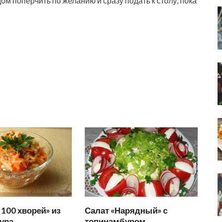
ом поперчить по желанию и сразу подать к столу, пока
 100 хворей» из
Салат «Нарядный» с
ура
топинамбуром