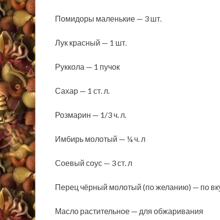
Помидоры маленькие — 3 шт.
Лук красный — 1 шт.
Руккола — 1 пучок
Сахар — 1 ст. л.
Розмарин — 1/3 ч. л.
Имбирь молотый — ¼ ч. л
Соевый соус — 3 ст. л
Перец чёрный молотый (по желанию) — по вк
Масло растительное — для обжаривания