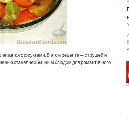
Н
0
И
Б
ч
четается с фруктами. В этом рецепте — с грушей и
печенью станет необычным блюдом для романтичного