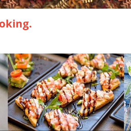
oking.