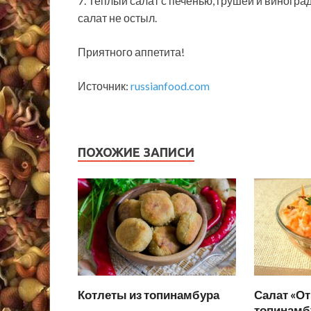
7. Теплый салат с печенью, грушей и виноград
салат не остыл.
Приятного аппетита!
Источник:
russianfood.com
ПОХОЖИЕ ЗАПИСИ
Котлеты из топинамбура
Салат «От
топинамб