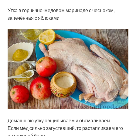
Утка в горчично-медовом маринаде с чесноком,
запечённая с яблоками
Домашнюю утку общипываем и обсмаливаем.
Если мёд сильно загустевший, то растапливаем его
на водяной бане.