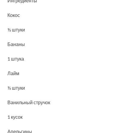
Ингредиенты
Кокос
½ штуки
Бананы
1 штука
Лайм
½ штуки
Ванильный стручок
1 кусок
Апельсины