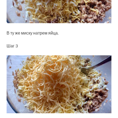
В ту же миску натрем яйца.
Шаг 3