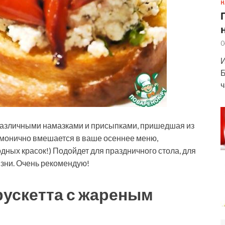
Н
0
И
Б
ч
с различными намазками и присыпками, пришедшая из
рмонично вмешается в ваше осеннее меню,
дных красок!) Подойдет для праздничного стола, для
изни. Очень рекомендую!
рускетта с жареным