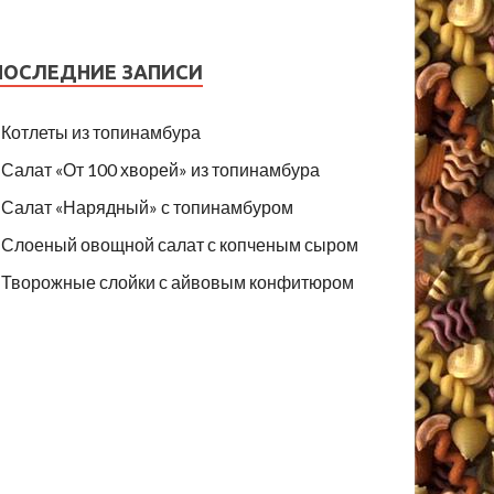
ПОСЛЕДНИЕ ЗАПИСИ
Котлеты из топинамбура
Салат «От 100 хворей» из топинамбура
Салат «Нарядный» с топинамбуром
Слоеный овощной салат с копченым сыром
Творожные слойки с айвовым конфитюром