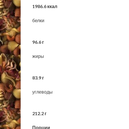
1986.6 ккал
белки
96.6 г
жиры
83.9 г
углеводы
212.2 г
Порции