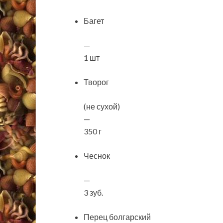
Багет
—
1 шт
Творог
(не сухой)
—
350 г
Чеснок
—
3 зуб.
Перец болгарский