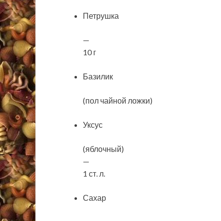
Петрушка
—
10 г
Базилик
(пол чайной ложки)
Уксус
(яблочный)
—
1 ст. л.
Сахар