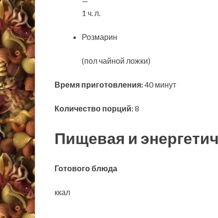
—
1 ч. л.
Розмарин
(пол чайной ложки)
Время приготовления:
40 минут
Количество порций:
8
Пищевая и энергетич
Готового блюда
ккал