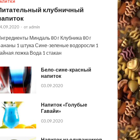
АПИТКИ
Питательный клубничный
напиток
4.09.2020
-
от
admin
нгредиенты Миндаль 80 г Клубника 80 г
ананы 1 штука Сине-зеленые водоросли 1
айная ложка Вода 1 стакан
Бело-сине-красный
напиток
03.09.2020
Напиток «Голубые
Гавайи»
03.09.2020
Напиток из одуванчиков