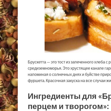
Брускетта — это тост из запеченного хлеба 
средиземноморья. Это хрустящее канапе га
напоминая о солнечных днях и буйстве приро
фуршета. Красочная закуска на все случаи ж
Ингредиенты для «Б
перцем и творогом»: