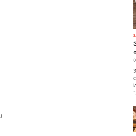
З
0
З
с
И
"
)