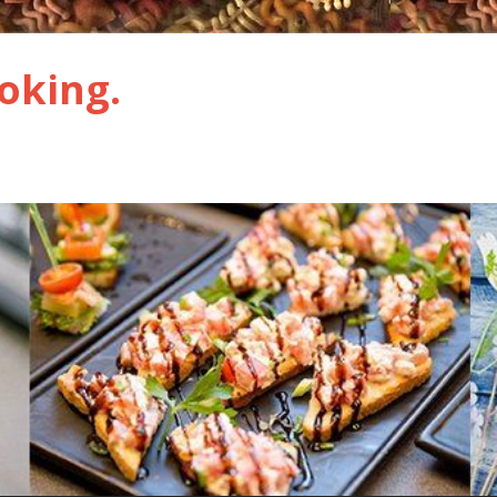
oking.