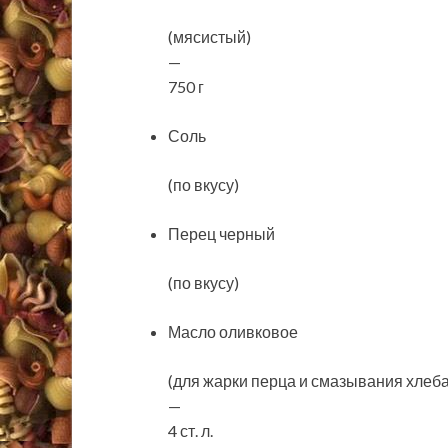
(мясистый)
—
750 г
Соль
(по вкусу)
Перец черный
(по вкусу)
Масло оливковое
(для жарки перца и смазывания хлеба
—
4 ст. л.