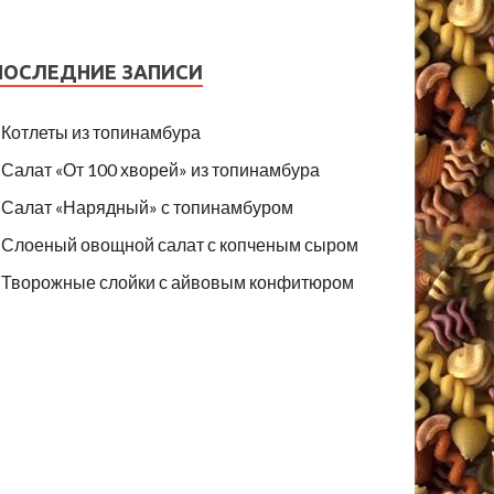
ПОСЛЕДНИЕ ЗАПИСИ
Котлеты из топинамбура
Салат «От 100 хворей» из топинамбура
Салат «Нарядный» с топинамбуром
Слоеный овощной салат с копченым сыром
Творожные слойки с айвовым конфитюром