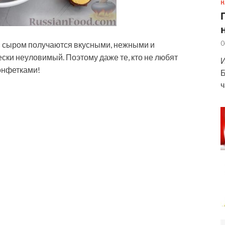
Н
0
 сыром получаются вкусными, нежными и
ски неуловимый. Поэтому даже те, кто не любят
И
онфетками!
Б
ч