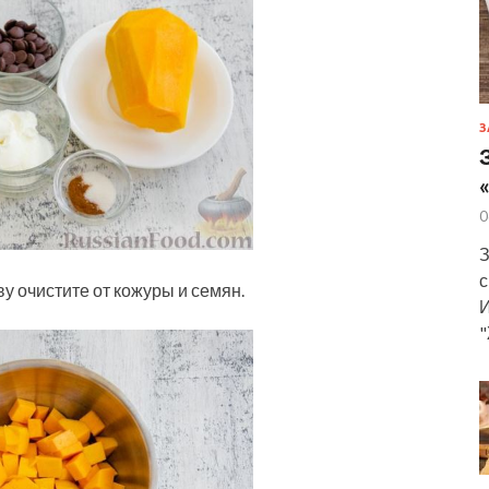
З
0
З
с
 очистите от кожуры и семян.
И
"