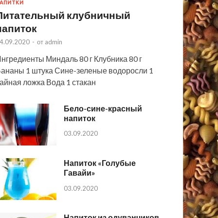
АПИТКИ
Питательный клубничный
напиток
4.09.2020
-
от
admin
нгредиенты Миндаль 80 г Клубника 80 г
ананы 1 штука Сине-зеленые водоросли 1
айная ложка Вода 1 стакан
Бело-сине-красный
напиток
03.09.2020
Напиток «Голубые
Гавайи»
03.09.2020
Напиток из одуванчиков