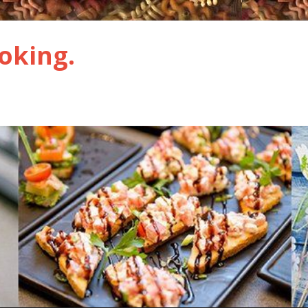
oking.