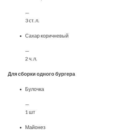
—
3 ст. л.
Сахар коричневый
—
2 ч. л.
Для сборки одного бургера
Булочка
—
1 шт
Майонез