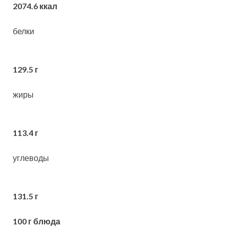
2074.6 ккал
белки
129.5 г
жиры
113.4 г
углеводы
131.5 г
100 г блюда