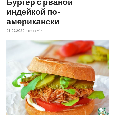
Бургер с рваной
индейкой по-
американски
01.09.2020
-
от
admin