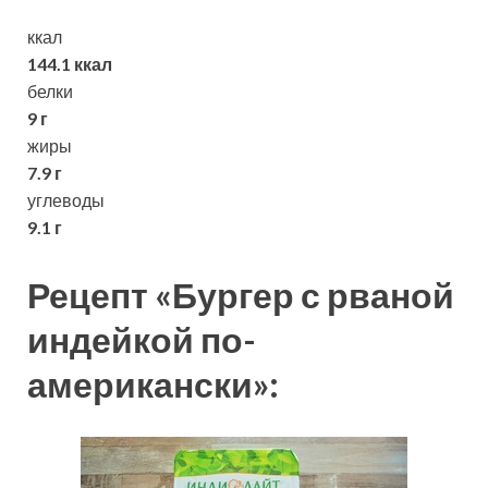
ккал
144.1 ккал
белки
9 г
жиры
7.9 г
углеводы
9.1 г
Рецепт «Бургер с рваной
индейкой по-
американски»: