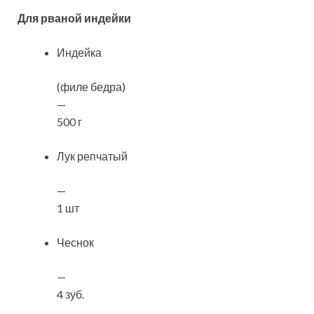
Для рваной индейки
Индейка
(филе бедра)
—
500 г
Лук репчатый
—
1 шт
Чеснок
—
4 зуб.