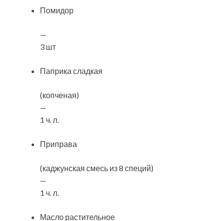
Помидор
—
3 шт
Паприка сладкая
(копченая)
—
1 ч. л.
Приправа
(каджунская смесь из 8 специй)
—
1 ч. л.
Масло растительное